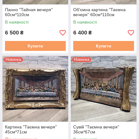
Панно "Тайная вечеря"
Об'ємна картина "Таємна
60см*110см
вечеря" 60см*110см
В наявності
В наявності
6 500
6 400
₴
₴
Купити
Купити
Новинка
Новинка
Картина "Таємна вечеря"
Сувій "Таємна вечеря"
45см*71см
36см*67см