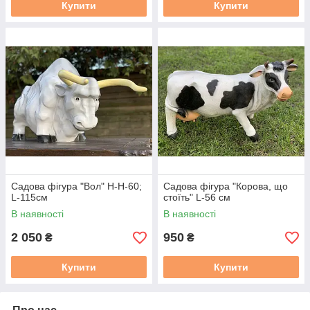
Купити
Купити
Садова фігура "Вол" Н-H-60;
Садова фігура "Корова, що
L-115см
стоїть" L-56 см
В наявності
В наявності
2 050
950
₴
₴
Купити
Купити