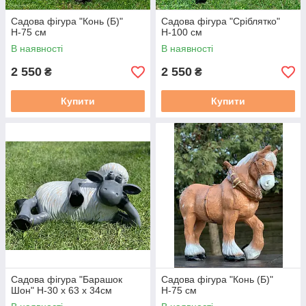
Садова фігура "Конь (Б)"
Садова фігура "Сріблятко"
Н-75 см
Н-100 см
В наявності
В наявності
2 550
2 550
₴
₴
Купити
Купити
Садова фігура "Барашок
Садова фігура "Конь (Б)"
Шон" Н-30 х 63 х 34см
Н-75 см