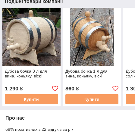
Подібні товари компанії
Дубова бочка 3 л для
Дубова бочка 1 л для
Дубо
вина, коньяку, віскі
вина, коньяку, віскі
солі
1 290
860
1 3
₴
₴
Купити
Купити
Про нас
68% позитивних з 22 відгуків за рік