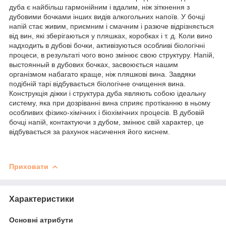
дуба є найбільш гармонійним і вдалим, ніж зіткнення з
дубовими бочками інших видів алкогольних напоїв. У бочці
напій стає живим, приємним і смачним і разюче відрізняється
від вин, які зберігаються у пляшках, коробках і т. д. Коли вино
надходить в дубові бочки, активізуються особливі біологічні
процеси, в результаті чого воно змінює свою структуру. Напій,
выстоянный в дубових бочках, засвоюється нашим
організмом набагато краще, ніж пляшкові вина. Завдяки
подібній тарі відбувається біологічне очищення вина.
Конструкція діжки і структура дуба являють собою ідеальну
систему, яка при дозріванні вина сприяє протіканню в ньому
особливих фізико-хімічних і біохімічних процесів. В дубовій
бочці напій, контактуючи з дубом, змінює свій характер, це
відбувається за рахунок насичення його киснем.
Приховати
Характеристики
Основні атрибути