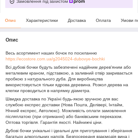
Замовлення під захистом
Опис
Характеристики
Доставка
Оплата
Умови п
Опис
Весь асортимент наших бочок по посиланню
https://ecostore.com.ua/g2045024-dubovye-bochki
Всі дубові бочки будуть забезпечені надійним дерев'яним або
металевим краном, підставкою, а заливний отвір закривається
пробкою з натурального дуба. Для виробництва
використовується тільки ядрова деревина. Розкол дерева на
клепки проводиться в напрямку діаметра.
Швидка доставка по Україні будь-якою зручною для вас
службою експрес доставки (Нова Пошта, Делівері, Інтайм,
Нічний експрес, Автолюкс). Можливість оплати замовлення
післяплатою (при отриманні) або банківським переказом.
Оптова торгівля. Гарантія якості. Найнижчі ціни.
Дубові бочки унікальні і ідеальні для приготування і зберігання
багатьох алкогольних напоїв. Безпосередня взаємодія вина і