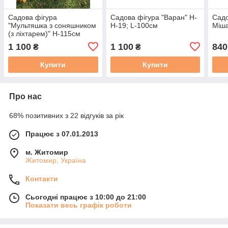
Садова фігура
Садова фігура "Варан" Н-
Садо
"Мультяшка з соняшником
H-19; L-100см
Міша
(з ліхтарем)" Н-115см
1 100
1 100
840
₴
₴
Купити
Купити
Про нас
68% позитивних з 22 відгуків за рік
Працює з 07.01.2013
м. Житомир
Житомир, Україна
Контакти
Сьогодні працює з 10:00 до 21:00
Показати весь графік роботи