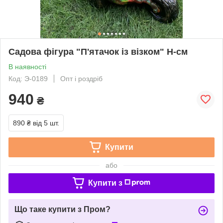
Садова фігура "П'ятачок із візком" Н-см
В наявності
Код: Э-0189
Опт і роздріб
940
₴
890 ₴
від 5 шт.
Купити
або
Купити з
Що таке купити з Пром?