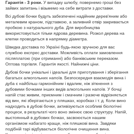
Гарантія - 3 роки.
У випадку шлюбу, повернемо гроші без
зайвих запитань і візьмемо на себе витрати з доставки.
Всі дубові бочки будуть забезпечені надійним дерев'яним або
металевим краном, підставкою, а заливний отвір закривається
пробкою з натурального дуба. Для виробництва
використовується тільки ядрова деревина. Розкол дерева на
клепки проводиться в напрямку діаметра.
Швидка доставка по Україні будь-якою зручною для вас
службою експрес доставки. Можливість оплати замовлення
післяплатою (при отриманні) або банківським переказом.
Оптова торгівля. Гарантія якості. Найнижчі ціни.
Дубові бочки унікальні і ідеальні для приготування і зберігання
багатьох алкогольних напоїв. Безпосередня взаємодія вина і
дуба є найбільш гармонійним і вдалим, ніж зіткнення з
дубовими бочками інших видів алкогольних напоїв. У бочці
напій стає живим, приємним і смачним і разюче відрізняється
від вин, які зберігаються у пляшках, коробках і т. д. Коли вино
надходить в дубові бочки, активізуються особливі біологічні
процеси, в результаті чого воно змінює свою структуру. Напій,
выстоянный в дубових бочках, засвоюється нашим
організмом набагато краще, ніж пляшкові вина. Завдяки
подібній тарі відбувається біологічне очищення вина.