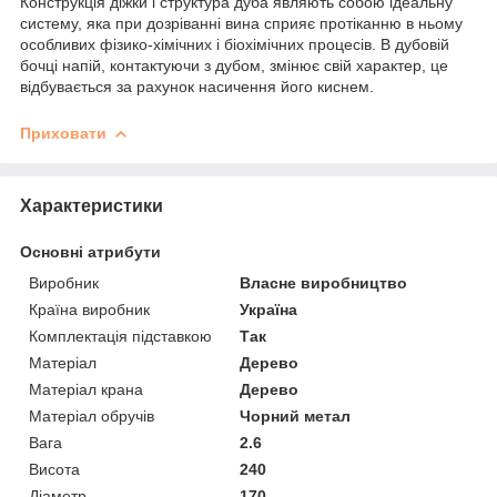
Конструкція діжки і структура дуба являють собою ідеальну
систему, яка при дозріванні вина сприяє протіканню в ньому
особливих фізико-хімічних і біохімічних процесів. В дубовій
бочці напій, контактуючи з дубом, змінює свій характер, це
відбувається за рахунок насичення його киснем.
Приховати
Характеристики
Основні атрибути
Виробник
Власне виробництво
Країна виробник
Україна
Комплектація підставкою
Так
Матеріал
Дерево
Матеріал крана
Дерево
Матеріал обручів
Чорний метал
Вага
2.6
Висота
240
Діаметр
170