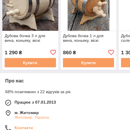
Дубова бочка 3 л для
Дубова бочка 1 л для
Дубо
вина, коньяку, віскі
вина, коньяку, віскі
солі
1 290
860
1 3
₴
₴
Купити
Купити
Про нас
68% позитивних з 22 відгуків за рік
Працює з 07.01.2013
м. Житомир
Житомир, Україна
Контакти