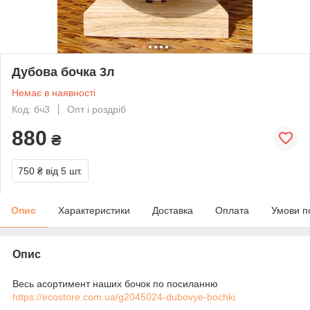
Дубова бочка 3л
Немає в наявності
Код: бч3
Опт і роздріб
880
₴
750 ₴
від 5 шт.
Опис
Характеристики
Доставка
Оплата
Умови п
Опис
Весь асортимент наших бочок по посиланню
https://ecostore.com.ua/g2045024-dubovye-bochki