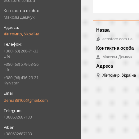
ecostore.com.ua
Максим Демчук
Житомир, Україна
ecostore.com.ua
+380 (63) 268-71-33
Life
Максим Демчук
+380 (63) 579-53-56
Life
Житомир, Україна
+380 (96) 436-29-21
Kyivstar
dema88106@gmail.com
+380632687133
+380632687133