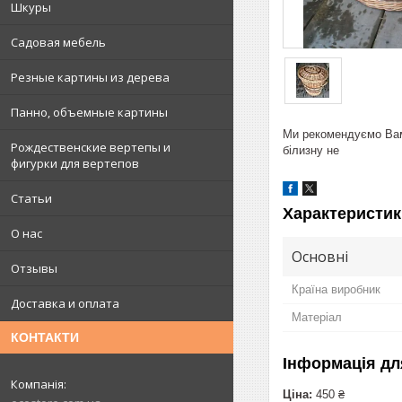
Шкуры
Садовая мебель
Резные картины из дерева
Панно, объемные картины
Ми рекомендуємо Вам 
Рождественские вертепы и
білизну не
фигурки для вертепов
Статьи
Характеристик
О нас
Основні
Отзывы
Країна виробник
Доставка и оплата
Матеріал
КОНТАКТИ
Інформація дл
Ціна:
450 ₴