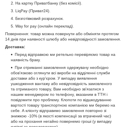
На картку Приватбанку (без комісії).
LiqPay (Приват24).
Безготівковий розрахунок.
Way for pay (онлайн переклад).
Повернення: товар можна повернути або обміняти протягом
14 днів при наявності шлюбу або невідповідності замовлення.
Доставка:
Перед відправкою ми ретельно перевіряємо товар на
наявність браку.
При отриманні замовлення одержувачу необхідно
обов'язково оглянути всі вироби на відділенні служби
доставки або з кур'єром. У випадку виявлення
ушкодження вантажу або невідповідність замовленого
та отриманого товару, Вам необхідно зв'язатися з
нашим менеджером по телефону, вказаним в ТТН і
повідомити про проблему. Клопоти по відшкодуванню
вартості товару транспортною компанією ми беремо на
себе. А клієнту відправимо замовлення повторно зі
знижкою -10% (в якості компенсації за втрачений час)
або на прохання негайно повернемо гроші (у випадку
купівлі за передоплатою).