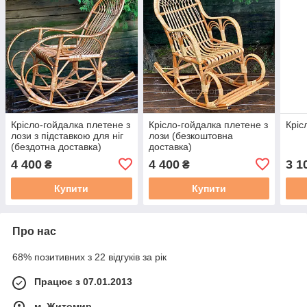
Крісло-гойдалка плетене з
Крісло-гойдалка плетене з
Кріс
лози з підставкою для ніг
лози (безкоштовна
(бездотна доставка)
доставка)
4 400
4 400
3 1
₴
₴
Купити
Купити
Про нас
68% позитивних з 22 відгуків за рік
Працює з 07.01.2013
м. Житомир