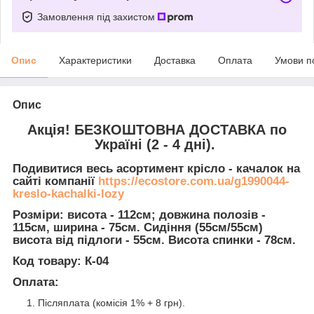
Замовлення під захистом
Опис
Характеристики
Доставка
Оплата
Умови п
Опис
Акція! БЕЗКОШТОВНА ДОСТАВКА по
Україні (2 - 4 дні).
Подивитися весь асортимент крісло - качалок на
сайті компанії
https://ecostore.com.ua/g1990044-
kreslo-kachalki-lozy
Розміри:
висота - 112см; довжина полозів -
115см, ширина - 75см. Сидіння (55см/55см)
висота від підлоги - 55см. Висота спинки - 78см.
Код товару:
К-04
Оплата:
Післяплата (комісія 1% + 8 грн).