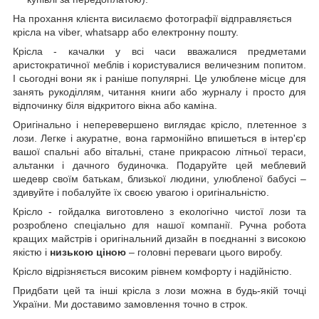
На прохання клієнта висилаємо фотографії відправляється
крісла на viber, whatsapp або електронну пошту.
Крісла - качалки у всі часи вважалися предметами
аристократичної меблів і користувалися величезним попитом.
І сьогодні вони як і раніше популярні. Це улюблене місце для
занять рукоділлям, читання книги або журналу і просто для
відпочинку біля відкритого вікна або каміна.
Оригінально і неперевершено виглядає крісло, плетенное з
лози. Легке і акуратне, вона гармонійно впишеться в інтер'єр
вашої спальні або вітальні, стане прикрасою літньої тераси,
альтанки і дачного будиночка. Подаруйте цей меблевий
шедевр своїм батькам, близької людини, улюбленої бабусі –
здивуйте і побалуйте їх своєю увагою і оригінальністю.
Крісло - гойдалка виготовлено з екологічно чистої лози та
розроблено спеціально для нашої компанії. Ручна робота
кращих майстрів і оригінальний дизайн в поєднанні з високою
якістю і
низькою ціною
– головні переваги цього виробу.
Крісло відрізняється високим рівнем комфорту і надійністю.
Придбати цей та інші крісла з лози можна в будь-якій точці
України. Ми доставимо замовлення точно в строк.