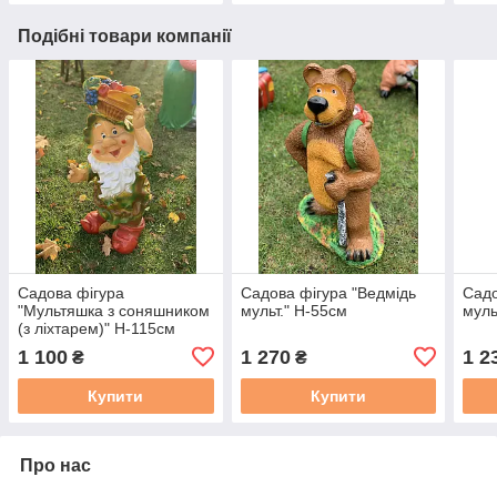
Подібні товари компанії
Садова фігура
Садова фігура "Ведмідь
Садо
"Мультяшка з соняшником
мульт." Н-55см
муль
(з ліхтарем)" Н-115см
1 100
1 270
1 2
₴
₴
Купити
Купити
Про нас