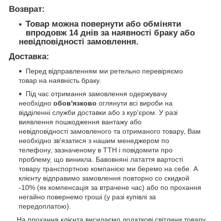
Возврат:
Товар можна повернути або обміняти
впродовж 14 днів за наявності браку або
невідповідності замовлення.
Доставка:
Перед відправленням ми ретельно перевіряємо
товар на наявність браку.
Під час отримання замовлення одержувачу
необхідно
обов'язково
оглянути всі вироби на
відділенні служби доставки або з кур'єром. У разі
виявлення пошкодження вантажу або
невідповідності замовленого та отриманого товару, Вам
необхідно зв'язатися з нашим менеджером по
телефону, зазначеному в ТТН і повідомити про
проблему, що виникла. Бавовняні латаття вартості
товару транспортною компанією ми беремо на себе. А
клієнту відправимо замовлення повторно со скидкой
-10% (як компенсація за втрачене час) або по прохання
негайно повернемо гроші (у разі купівлі за
передоплатою).
На прохання клієнта висилаємо додаткові світлини товару,