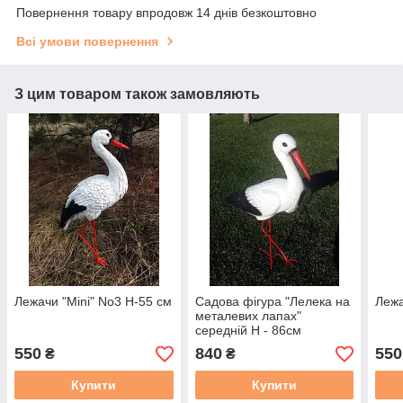
Повернення товару впродовж 14 днів безкоштовно
Всі умови повернення
З цим товаром також замовляють
Лежачи "Mini" No3 Н-55 см
Садова фігура "Лелека на
Лежа
металевих лапах"
середній H - 86см
550
840
550
₴
₴
Купити
Купити