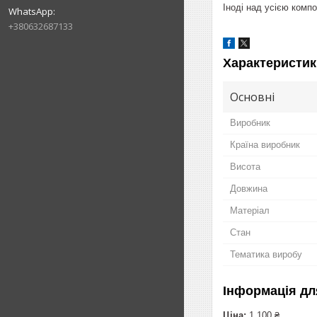
Іноді над усією комп
+380632687133
Характеристик
Основні
Виробник
Країна виробник
Висота
Довжина
Матеріал
Стан
Тематика виробу
Інформація дл
Ціна:
1 100 ₴