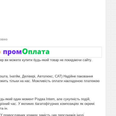
овно
пер ви можете купити будь-який товар не покидаючи сайту.
пошта, Інатйм, Делівері, Автолюкс, САТ) Надійне паковання
лежить тільки на нас. Можливість оплати накладеною платежею
дь-який один момент Різдва Intern, але сукупність подій,
 різний час. У великих багатофігурних композиціях як окремі
та ін.
 У православних храмах замість цих персонажів іноді