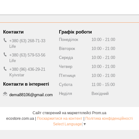
Графік роботи
Понеділок
10:00
21:00
+380 (63) 268-71-33
Life
Вівторок
10:00
21:00
+380 (63) 579-53-56
Середа
10:00
21:00
Life
Четвер
10:00
21:00
+380 (96) 436-29-21
Kyivstar
Пʼятниця
10:00
21:00
Субота
11:00
15:00
Неділя
Вихідний
dema88106@gmail.com
Сайт створений на маркетплейсі
Prom.ua
ecostore.com.ua |
Поскаржитися на контент
|
Політика конфіденційності
Select Language
▼