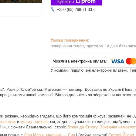
Купити з
+380 (63) 268-71-33
повернення товару протягом 14 днів
безкошт
У компанії підключені електронні платежі. Те
а". Розмір 41 см*56 см. Матеріал — полімер. Доставка по Україні (Нова 
працівниками нашої компанії. Відповідальність за збереження вантажу 
і рожену, необхідно згадати, що його композиція фіксує, зазвичай, не бу
цьовитих
и
культу чалхвів
, які, згідно з сучасною традицією, відбулися в
 інші сюжети Євангельської історії:
Втеча до Єгипту
,
Збивання немовлят
жами рожна є
Діва Марія
,
мальник — Син
і (майже завжди)
Святий Йосип
.