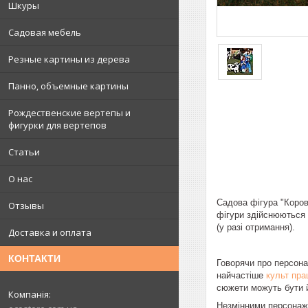
Шкуры
Садовая мебель
Резные картины из дерева
Панно, объемные картины
Рождественские вертепы и
фигурки для вертепов
Статьи
О нас
Садова фігура "Коров
Отзывы
фігури здійснюються 
(у разі отримання).
Доставка и оплата
КОНТАКТИ
Говорячи про персонаж
найчастіше
культ пра
сюжети можуть бути й
Незмінними персона