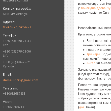
ecostore.com.ua
використовується іко
у
тюнагідна вдова Лу
культу чарів, то Синя
Максим Демчук
Житомир, Україна
Неаполітанський верт
Крім того, у рожні мо
+380 (63) 268-71-33
Вол і осел, які
Life
можна побачити вж
невагіли з олив
+380 (63) 579-53-56
Три чари
. Згідн
Life
композиції лише ц
+380 (96) 436-29-21
Ангел
чи ангели
Kyivstar
Залежно від масштабі
(іноді десятки фігур)
фольклору. Так, у тр
dema88106@gmail.com
Попри те, що народж
Рішуча лише про ясел
+380632687133
інша будова, яку могл
зображується печера,
назва вертепної компо
+380632687133
(
доз.
belén
).