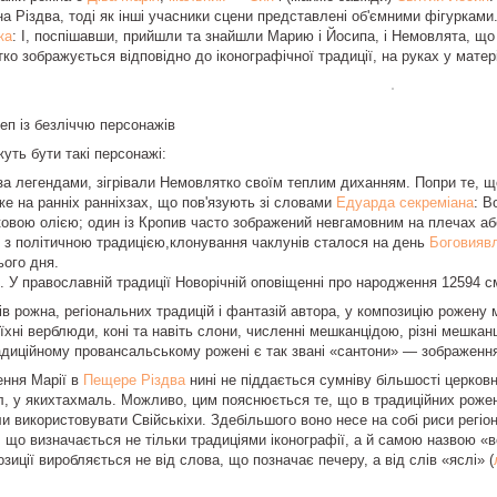
на Різдва, тоді як інші учасники сцени представлені об'ємними фігуркам
ка
: І, поспішавши, прийшли та знайшли Марию і Йосипа, і Немовлята, що 
тко зображується відповідно до іконографічної традиції, на руках у матер
еп із безліччю персонажів
жуть бути такі персонажі:
, за легендами, зігрівали Немовлятко своїм теплим диханням. Попри те, 
е на ранніх ранніхзах, що пов'язують зі словами
Едуарда секреміана
: В
ковою олією; один із Кропив часто зображений невгамовним на плечах аб
о з політичною традицією,клонування чаклунів сталося на день
Боговияв
ього дня.
. У православній традиції Новорічній оповіщенні про народження 12594 с
в рожна, регіональних традицій і фантазій автора, у композицію рожену 
, їхні верблюди, коні та навіть слони, численні мешканцідою, різні мешка
адиційному провансальському рожені є так звані «сантони» — зображення
ення Марії в
Пещере Різдва
нині не піддається сумніву більшості церков
, у якихтахмаль. Можливо, цим пояснюється те, що в традиційних рожен
и використовувати Свійськіхи. Здебільшого воно несе на собі риси регіон
 що визначається не тільки традиціями іконографії, а й самою назвою «
зиції виробляється не від слова, що позначає печеру, а від слів «яслі» (