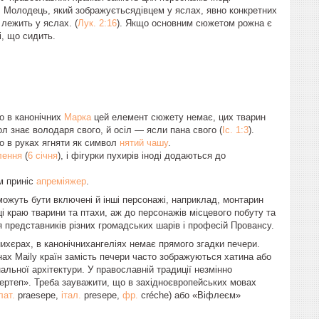
и. Молодець, який зображуєтьсядівцем у яслах, явно конкретних
лежить у яслах. (
Лук. 2:16
). Якщо основним сюжетом рожна є
і, що сидить.
що в канонічних
Марка
цей елемент сюжету немає, цих тварин
ол знає володаря свого, й осіл — ясли пана свого (
Іс. 1:3
).
о в руках ягняти як символ
нятий чашу
.
лення
(
6 січня
), і фігурки пухирів іноді додаються до
м приніс
апреміяжер
.
можуть бути включені й інші персонажі, наприклад, монтарин
нці краю тварини та птахи, аж до персонажів місцевого побуту та
 представників різних громадських шарів і професій Провансу.
нихєрах, в канонічнихангеліях немає прямого згадки печери.
ах Maily країн замість печери часто зображуються хатина або
альної архітектури. У православній традиції незмінно
вертеп». Треба зауважити, що в західноєвропейських мовах
лат.
praesepe
,
італ.
presepe
,
фр.
créche
) або «Віфлеєм»