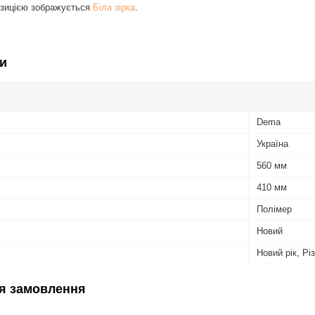
озицією зображується
Біла зірка
.
и
Dema
Україна
560 мм
410 мм
Полімер
Новий
Новий рік, Рі
я замовлення