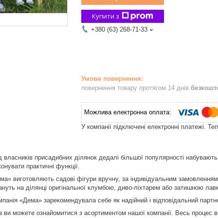
Купити з
+380 (63) 268-71-33
повернення товару протягом 14 днів
безкошт
У компанії підключені електронні платежі. Те
 власників присадибних ділянок дедалі більшої популярності набувают
онувати практичні функції.
ма» виготовляють садові фігури вручну, за індивідуальним замовленням
стануть на ділянці оригінальної клумбою, диво-ліхтарем або затишною лав
омпанія «Дема» зарекомендувала себе як надійний і відповідальний партн
a ви можете ознайомитися з асортиментом нашої компанії. Весь процес 