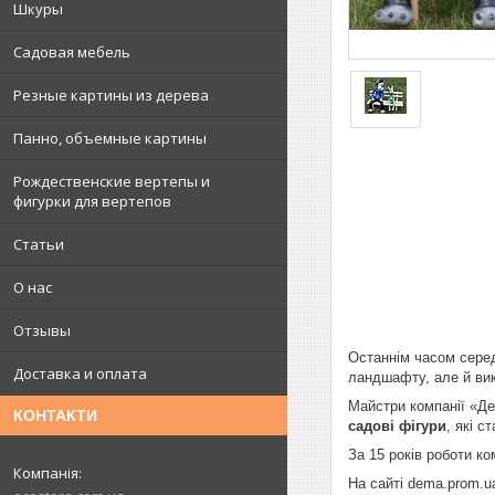
Шкуры
Садовая мебель
Резные картины из дерева
Панно, объемные картины
Рождественские вертепы и
фигурки для вертепов
Статьи
О нас
Отзывы
Останнім часом серед
Доставка и оплата
ландшафту, але й вик
Майстри компанії «Де
КОНТАКТИ
садові фігури
, які 
За 15 років роботи к
На сайті dema.prom.u