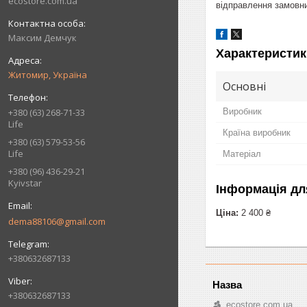
ecostore.com.ua
відправлення замовни
Максим Демчук
Характеристик
Житомир, Україна
Основні
Виробник
+380 (63) 268-71-33
Life
Країна виробник
+380 (63) 579-53-56
Life
Матеріал
+380 (96) 436-29-21
Kyivstar
Інформація дл
Ціна:
2 400 ₴
dema88106@gmail.com
+380632687133
+380632687133
ecostore.com.ua