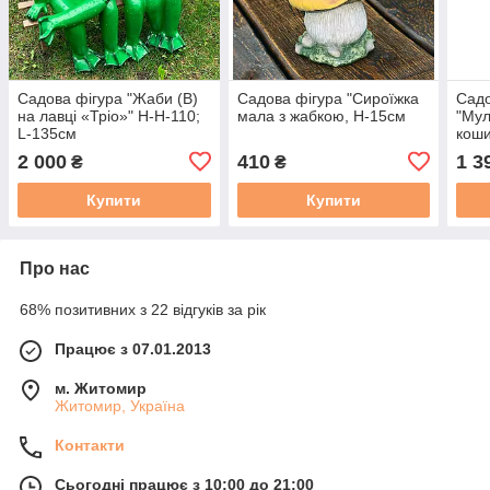
Садова фігура "Жаби (В)
Садова фігура "Сироїжка
Садо
на лавці «Тріо»" Н-H-110;
мала з жабкою, Н-15см
"Мул
L-135см
коши
2 000
410
1 3
₴
₴
Купити
Купити
Про нас
68% позитивних з 22 відгуків за рік
Працює з 07.01.2013
м. Житомир
Житомир, Україна
Контакти
Сьогодні працює з 10:00 до 21:00