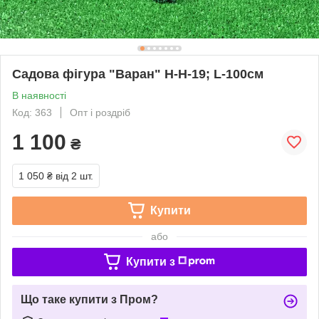
Садова фігура "Варан" Н-H-19; L-100см
В наявності
Код: 363
Опт і роздріб
1 100
₴
1 050 ₴
від 2 шт.
Купити
або
Купити з
Що таке купити з Пром?