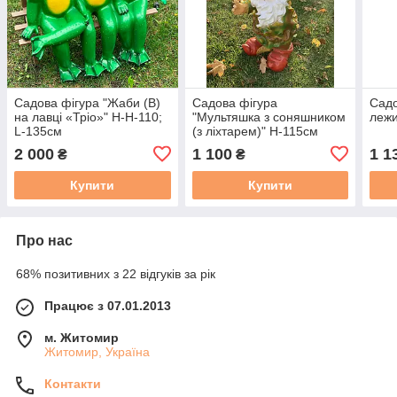
Садова фігура "Жаби (В)
Садова фігура
Садо
на лавці «Тріо»" Н-H-110;
"Мультяшка з соняшником
лежи
L-135см
(з ліхтарем)" Н-115см
2 000
1 100
1 1
₴
₴
Купити
Купити
Про нас
68% позитивних з 22 відгуків за рік
Працює з 07.01.2013
м. Житомир
Житомир, Україна
Контакти