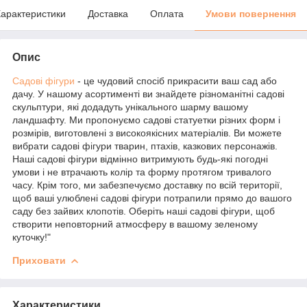
арактеристики
Доставка
Оплата
Умови повернення
Опис
Садові фігури
- це чудовий спосіб прикрасити ваш сад або
дачу. У нашому асортименті ви знайдете різноманітні садові
скульптури, які додадуть унікального шарму вашому
ландшафту. Ми пропонуємо садові статуетки різних форм і
розмірів, виготовлені з високоякісних матеріалів. Ви можете
вибрати садові фігури тварин, птахів, казкових персонажів.
Наші садові фігури відмінно витримують будь-які погодні
умови і не втрачають колір та форму протягом тривалого
часу. Крім того, ми забезпечуємо доставку по всій території,
щоб ваші улюблені садові фігури потрапили прямо до вашого
саду без зайвих клопотів. Оберіть наші садові фігури, щоб
створити неповторний атмосферу в вашому зеленому
куточку!"
Приховати
Характеристики