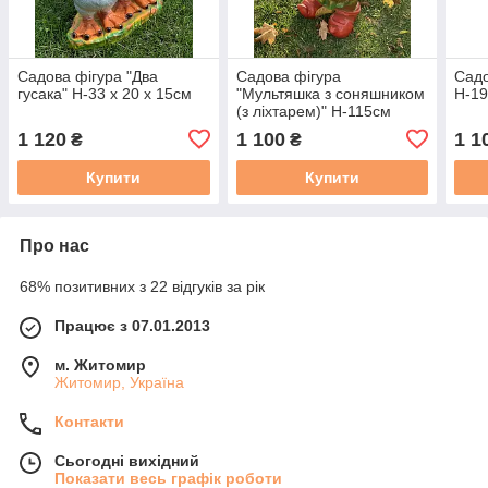
Садова фігура "Два
Садова фігура
Садо
гусака" Н-33 х 20 х 15см
"Мультяшка з соняшником
H-19
(з ліхтарем)" Н-115см
1 120
1 100
1 1
₴
₴
Купити
Купити
Про нас
68% позитивних з 22 відгуків за рік
Працює з 07.01.2013
м. Житомир
Житомир, Україна
Контакти
Сьогодні вихідний
Показати весь графік роботи