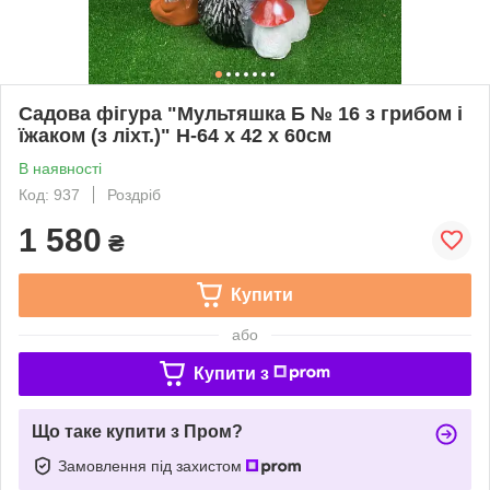
Садова фігура "Мультяшка Б № 16 з грибом і
їжаком (з ліхт.)" Н-64 х 42 х 60см
В наявності
Код: 937
Роздріб
1 580
₴
Купити
або
Купити з
Що таке купити з Пром?
Замовлення під захистом