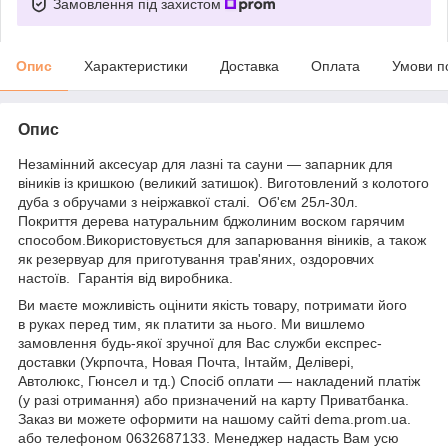
Замовлення під захистом
Опис
Характеристики
Доставка
Оплата
Умови п
Опис
Незамінний аксесуар для лазні та сауни
―
запарник для
віників із кришкою (великий затишок).
Виготовлений
з колотого
дуба з обручами з неіржавкої сталі.
Об'єм
25л-30л
.
Покриття дерева натуральним бджолиним воском гарячим
способом.
Використовується для запарювання віників, а також
як резервуар для приготування
трав'яних
, оздоровчих
настоїв.
Гарантія від виробника.
Ви маєте можливість оцінити якість товару, потримати його
в
руках
перед тим, як платити за нього. Ми вишлемо
замовлення будь-якої зручної для Вас служби експрес-
доставки (
Укрпочта
, Новая Почта,
Інтайм
, Делівері,
Автолюкс,
Гюнсел
и
тд
.) Спосіб оплати — накладений платіж
(у разі отримання) або призначений на карту
Приватбанка
.
Заказ ви можете оформити на нашому сайті
dema
.
prom
.
ua
.
або телефоном 0632687133. Менеджер надасть Вам усю