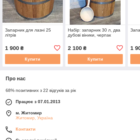
Запарник для лазні 25
Набір: запарник 30 л, два
Запа
літрів
дубові віники, черпак
1 900
2 100
1 9
₴
₴
Купити
Купити
Про нас
68% позитивних з 22 відгуків за рік
Працює з 07.01.2013
м. Житомир
Житомир, Україна
Контакти