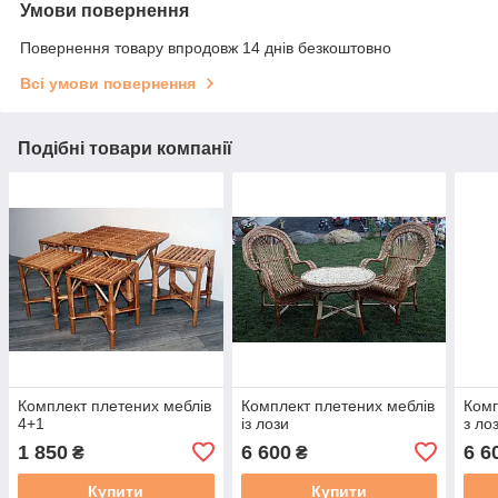
Умови повернення
Повернення товару впродовж 14 днів безкоштовно
Всі умови повернення
Подібні товари компанії
Комплект плетених меблів
Комплект плетених меблів
Комп
4+1
із лози
з ло
1 850
6 600
6 6
₴
₴
Купити
Купити