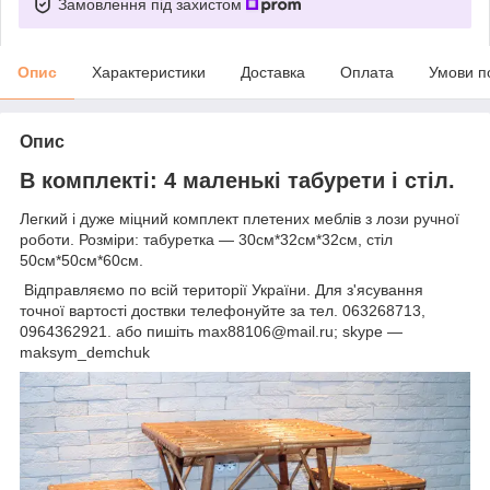
Замовлення під захистом
Опис
Характеристики
Доставка
Оплата
Умови п
Опис
В комплекті: 4 маленькі табурети і стіл.
Легкий і дуже міцний комплект плетених меблів з лози ручної
роботи. Розміри: табуретка ― 30см*32см*32см, стіл
50см*50см*60см.
Відправляємо по всій території України. Для з'ясування
точної вартості доствки телефонуйте за тел. 063268713,
0964362921. або пишіть max88106@mail.ru; skype ―
maksym_demchuk