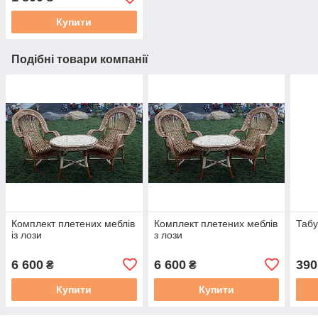
Купити
Подібні товари компанії
Комплект плетених меблів
Комплект плетених меблів
Табу
із лози
з лози
6 600
6 600
390
₴
₴
Купити
Купити