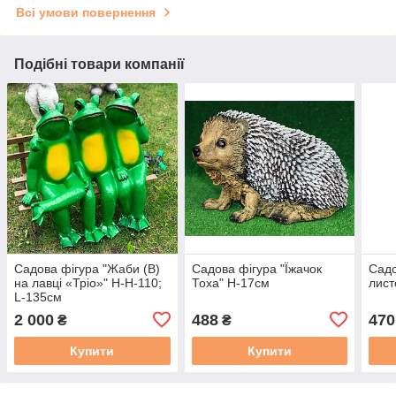
Всі умови повернення
Подібні товари компанії
Садова фігура "Жаби (В)
Садова фігура "Їжачок
Садо
на лавці «Тріо»" Н-H-110;
Тоха" H-17см
лист
L-135см
2 000
488
470
₴
₴
Купити
Купити