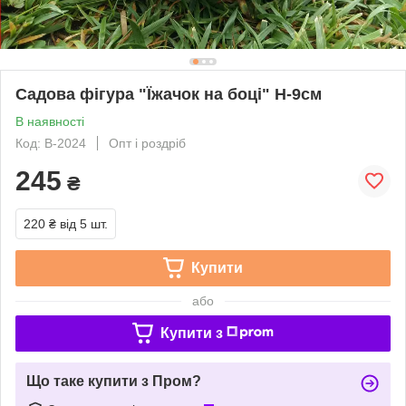
Садова фігура "Їжачок на боці" H-9см
В наявності
Код: В-2024
Опт і роздріб
245
₴
220 ₴
від 5 шт.
Купити
або
Купити з
Що таке купити з Пром?