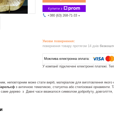
Купити з
+380 (63) 268-71-33
повернення товару протягом 14 днів
безкошт
У компанії підключені електронні платежі. Те
м, неповторним може стати виріб, матеріалом для виготовлення якого 
барельєф
з античною тематикою, статуетка або стилізовані орнаменти. Т
 саме дерево з Давні часи вважалося символом добробуту, довголіття,
и