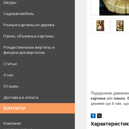
Шкуры
Садовая мебель
Резные картины из дерева
Панно, объемные картины
Рождественские вертепы и
фигурки для вертепов
Статьи
О нас
Отзывы
Подарунком дивовижни
Доставка и оплата
картина
або
панно
,
цінними ще й тим, що
КОНТАКТИ
Характеристик