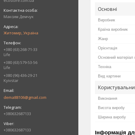
ecostore.com.ua
Основні
Максим Демчук
Виробник
Країна виробник
Житомир, Україна
Жанр
Орієнтація
+380 (63) 268-71-33
Life
Основний матеріал 
+380 (63) 579-53-56
Техніка
Life
+380 (96) 436-29-21
Вид картини
Kyivstar
Користувальни
dema88106@gmail.com
Виконання
Висота виробу
+380632687133
Ширина виробу
+380632687133
Інформація дл