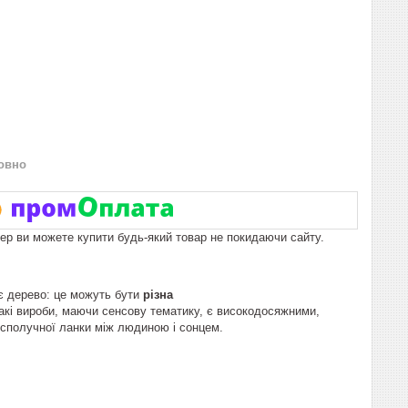
овно
пер ви можете купити будь-який товар не покидаючи сайту.
є дерево: це можуть бути
різна
акі вироби, маючи сенсову тематику, є високодосяжними,
 сполучної ланки між людиною і сонцем.