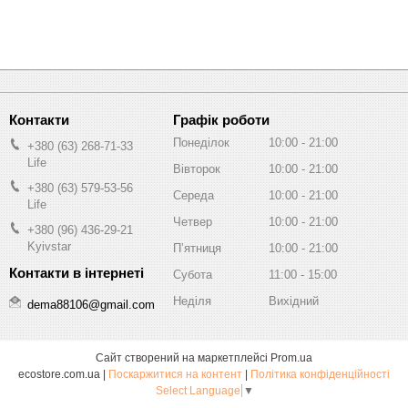
Графік роботи
Понеділок
10:00
21:00
+380 (63) 268-71-33
Life
Вівторок
10:00
21:00
+380 (63) 579-53-56
Середа
10:00
21:00
Life
Четвер
10:00
21:00
+380 (96) 436-29-21
Kyivstar
Пʼятниця
10:00
21:00
Субота
11:00
15:00
Неділя
Вихідний
dema88106@gmail.com
Сайт створений на маркетплейсі
Prom.ua
ecostore.com.ua |
Поскаржитися на контент
|
Політика конфіденційності
Select Language
▼