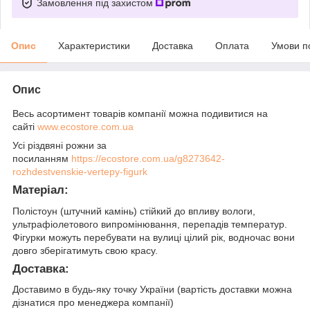
Замовлення під захистом
Опис
Характеристики
Доставка
Оплата
Умови п
Опис
Весь асортимент товарів компанії можна подивитися на
сайті
www.ecostore.com.ua
Усі різдвяні рожни за
посиланням
https://ecostore.com.ua/g8273642-
rozhdestvenskie-vertepy-figurk
Матеріал:
Полістоун (штучний камінь) стійкий до впливу вологи,
ультрафіолетового випромінювання, перепадів температур.
Фігурки можуть перебувати на вулиці цілий рік, водночас вони
довго зберігатимуть свою красу.
Доставка:
Доставимо в будь-яку точку України (вартість доставки можна
дізнатися про менеджера компанії)