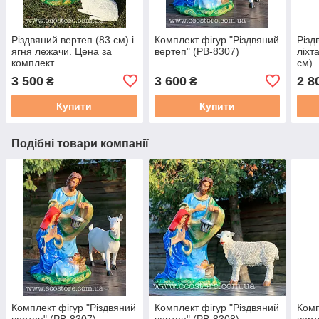
Різдвяний вертеп (83 см) і
Комплект фігур "Різдвяний
Різд
ягня лежачи. Цена за
вертеп" (РВ-8307)
ліхт
комплект
см)
3 500
3 600
2 8
₴
₴
Купити
Купити
Подібні товари компанії
Комплект фігур "Різдвяний
Комплект фігур "Різдвяний
Комп