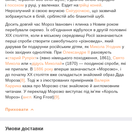
і
посохом
у руці, у валенках. Ездит на
трійці коней
.
Нерозлучний зі своєю внучкою
Снігурочкою
, що зазвичай
зображується в білій, сріблястій або блакитній шубі.
Досить довгий час Мороз Іванович і ялинка з Новим роком
перебували окремо. Їх об'єднання відбулося в другій половині
XIX століття, коли в міському середовищі Росії зазначаються
перші спроби створити самобутнього «різновида», який
дарував би подарунки російським дітям, як
Микола Угодник
у
їхніх західних однолітків. При
Олександре II
раховують
«
старий Рупріхт
» (явно німецького походження, 1861),
Свято
Микола
или «
дідусь Миколай
» (1870) — поодинокі спроби, які
не припали. В
1886 року
вперше зазначається «Морозко», і
до початку XX століття вже складається знайомий образ Діда
Мороза
[8]
. Тоді ж з ілюстрованих примірників
Валерія
Каррика
казка про Морозко стає знайомою й англомовним
читачам. У перекладі Морозко виступає під ім'ям «Король
Мороз» (
англ.
King Frost
)
[9]
.
Приховати
Умови доставки