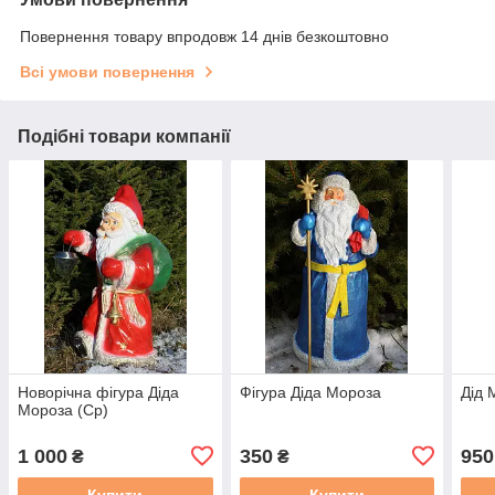
Повернення товару впродовж 14 днів безкоштовно
Всі умови повернення
Подібні товари компанії
Новорічна фігура Діда
Фігура Діда Мороза
Дід 
Мороза (Ср)
1 000
350
950
₴
₴
Купити
Купити