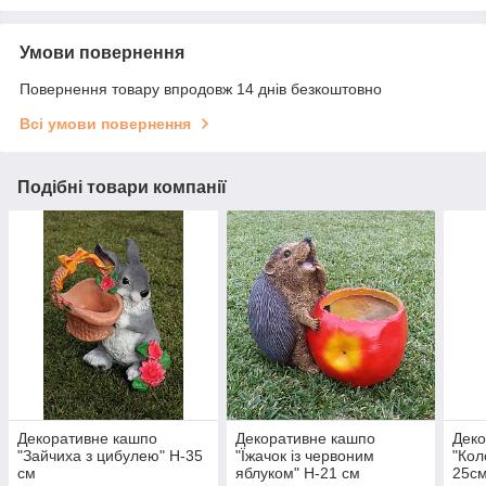
Умови повернення
Повернення товару впродовж 14 днів безкоштовно
Всі умови повернення
Подібні товари компанії
Декоративне кашпо
Декоративне кашпо
Деко
"Зайчиха з цибулею" H-35
"Їжачок із червоним
"Кол
см
яблуком" H-21 см
25с