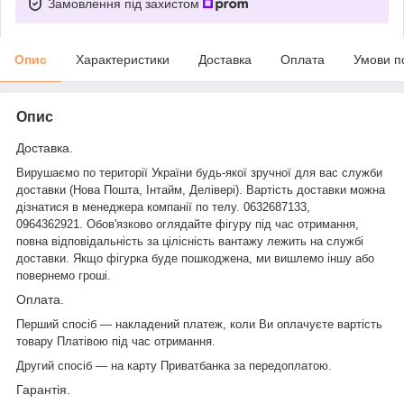
Замовлення під захистом
Опис
Характеристики
Доставка
Оплата
Умови п
Опис
Доставка.
Вирушаємо по території України будь-якої зручної для вас служби
доставки (Нова Пошта,
Інтайм
, Делівері). Вартість доставки можна
дізнатися в менеджера компанії по телу. 0632687133,
0964362921. Обов'язково оглядайте фігуру під час отримання,
повна відповідальність за цілісність вантажу лежить на службі
доставки. Якщо фігурка буде пошкоджена, ми вишлемо іншу або
повернемо гроші.
Оплата.
Перший спосіб — накладений платеж, коли Ви оплачуєте вартість
товару Платівою під час отримання.
Другий спосіб — на карту
Приватбанка
за передоплатою.
Гарантія.