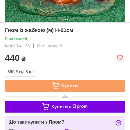
Гном із жабкою (м) H-21см
В наявності
Код: Ш-4.136
Опт і роздріб
440
₴
390 ₴
від 5 шт.
Купити
або
Купити з
Що таке купити з Пром?