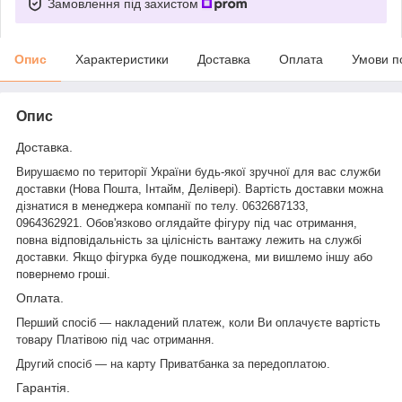
Замовлення під захистом
Опис
Характеристики
Доставка
Оплата
Умови п
Опис
Доставка.
Вирушаємо по території України будь-якої зручної для вас служби
доставки (Нова Пошта,
Інтайм
, Делівері). Вартість доставки можна
дізнатися в менеджера компанії по телу. 0632687133,
0964362921. Обов'язково оглядайте фігуру під час отримання,
повна відповідальність за цілісність вантажу лежить на службі
доставки. Якщо фігурка буде пошкоджена, ми вишлемо іншу або
повернемо гроші.
Оплата.
Перший спосіб — накладений платеж, коли Ви оплачуєте вартість
товару Платівою під час отримання.
Другий спосіб — на карту
Приватбанка
за передоплатою.
Гарантія.