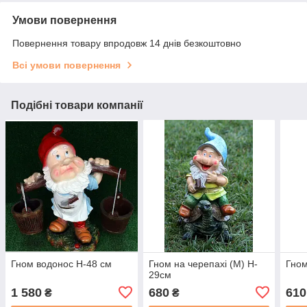
Умови повернення
Повернення товару впродовж 14 днів безкоштовно
Всі умови повернення
Подібні товари компанії
Гном водонос H-48 см
Гном на черепахі (М) H-
Гном
29см
1 580
680
610
₴
₴