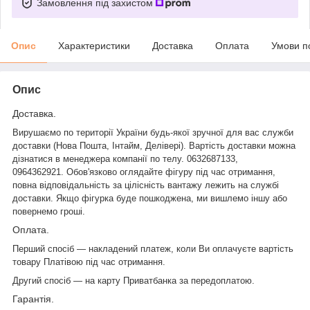
Замовлення під захистом
Опис
Характеристики
Доставка
Оплата
Умови п
Опис
Доставка.
Вирушаємо по території України будь-якої зручної для вас служби
доставки (Нова Пошта,
Інтайм
, Делівері). Вартість доставки можна
дізнатися в менеджера компанії по телу. 0632687133,
0964362921. Обов'язково оглядайте фігуру під час отримання,
повна відповідальність за цілісність вантажу лежить на службі
доставки. Якщо фігурка буде пошкоджена, ми вишлемо іншу або
повернемо гроші.
Оплата.
Перший спосіб — накладений платеж, коли Ви оплачуєте вартість
товару Платівою під час отримання.
Другий спосіб — на карту
Приватбанка
за передоплатою.
Гарантія.