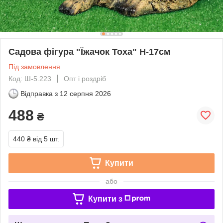
Садова фігура "Їжачок Тоха" H-17см
Під замовлення
Код: Ш-5.223
Опт і роздріб
Відправка з
12 серпня 2026
488
₴
440 ₴
від 5 шт.
Купити
або
Купити з