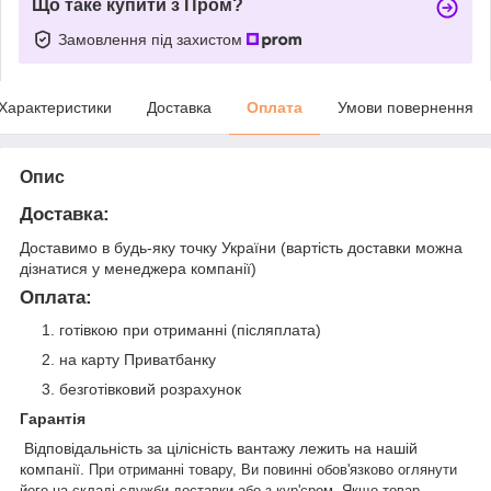
Що таке купити з Пром?
Замовлення під захистом
Характеристики
Доставка
Оплата
Умови повернення
Опис
Доставка:
Доставимо в будь-яку точку України (вартість доставки можна
дізнатися у менеджера компанії)
Оплата:
готівкою при отриманні (післяплата)
на карту Приватбанку
безготівковий розрахунок
Гарантія
Відповідальність за цілісність вантажу лежить на нашій
компанії.
При
отриманні товару, Ви повинні обов'язково оглянути
його на складі служби доставки або з кур'єром. Якщо товар