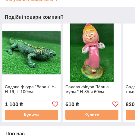
Подібні товари компанії
Садова фігура "Варан" Н-
Садова фігура "Маша
Садо
H-19; L-100см
мульт." Н-35 и 60см
трьо
1 100
610
820
₴
₴
Купити
Купити
Про нас