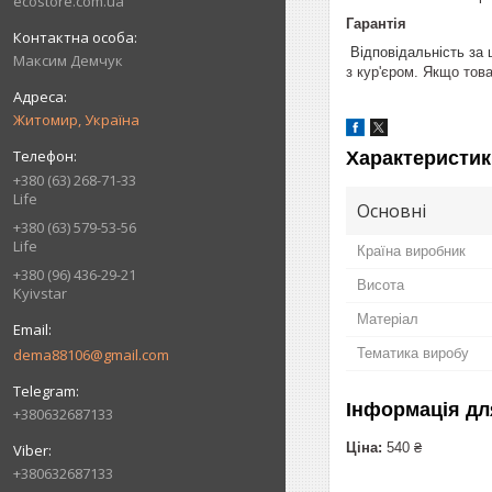
ecostore.com.ua
Гарантія
Відповідальність за 
Максим Демчук
з кур'єром. Якщо тов
Житомир, Україна
Характеристик
+380 (63) 268-71-33
Life
Основні
+380 (63) 579-53-56
Life
Країна виробник
+380 (96) 436-29-21
Висота
Kyivstar
Матеріал
dema88106@gmail.com
Тематика виробу
Інформація дл
+380632687133
Ціна:
540 ₴
+380632687133