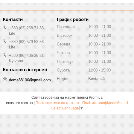
Графік роботи
Понеділок
10:00
21:00
+380 (63) 268-71-33
Life
Вівторок
10:00
21:00
+380 (63) 579-53-56
Середа
10:00
21:00
Life
Четвер
10:00
21:00
+380 (96) 436-29-21
Kyivstar
Пʼятниця
10:00
21:00
Субота
11:00
15:00
Неділя
Вихідний
dema88106@gmail.com
Сайт створений на маркетплейсі
Prom.ua
ecostore.com.ua |
Поскаржитися на контент
|
Політика конфіденційності
Select Language
▼