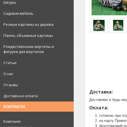
Шкуры
Садовая мебель
Резные картины из дерева
Панно, объемные картины
Рождественские вертепы и
фигурки для вертепов
Статьи
О нас
Отзывы
Доставка:
Доставка и оплата
Доставимо в будь-яку
КОНТАКТИ
Оплата:
готівкою при от
на карту Прива
безготівковий р