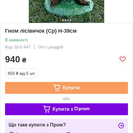
Гном лісівичок (Ср) H-39см
В наявності
Код: Ш-5.447
Опт і роздріб
940
₴
850 ₴
від 5 шт.
Купити
або
Купити з
Що таке купити з Пром?