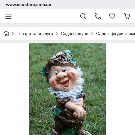
www.ecostore.com.ua
Товари та послуги
Садові фігури
Садові фігури гном