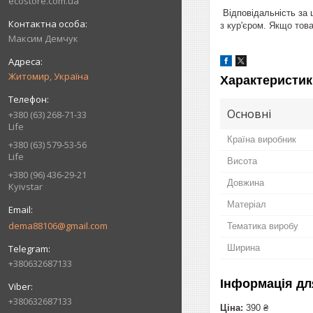
ecostore.com.ua
Відповідальність за 
з кур'єром. Якщо тов
Максим Демчук
Житомир, Україна
Характеристик
Основні
+380 (63) 268-71-33
Life
Країна виробник
+380 (63) 579-53-56
Life
Висота
+380 (96) 436-29-21
Довжина
Kyivstar
Матеріал
dema88106@gmail.com
Тематика виробу
Ширина
+380632687133
Інформація дл
+380632687133
Ціна:
390 ₴