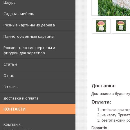
Шкуры
Садовая мебель
Резные картины из дерева
Панно, объемные картины
Рождественские вертепы и
фигурки для вертепов
Статьи
О нас
Доставка:
Отзывы
Доставимо в будь-яку
Доставка и оплата
Оплата:
КОНТАКТИ
готівкою при от
на карту Прива
безготівковий р
Гарантія