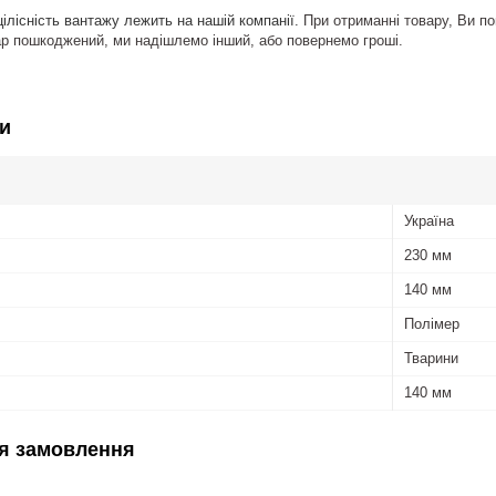
цілісність вантажу лежить на нашій
компанії.
При
отриманні товару, Ви по
ар пошкоджений, ми надішлемо інший, або повернемо гроші.
и
Україна
230 мм
140 мм
Полімер
Тварини
140 мм
я замовлення