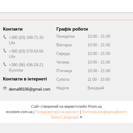
Графік роботи
Понеділок
10:00
21:00
+380 (63) 268-71-33
Life
Вівторок
10:00
21:00
+380 (63) 579-53-56
Середа
10:00
21:00
Life
Четвер
10:00
21:00
+380 (96) 436-29-21
Kyivstar
Пʼятниця
10:00
21:00
Субота
11:00
15:00
Неділя
Вихідний
dema88106@gmail.com
Сайт створений на маркетплейсі
Prom.ua
ecostore.com.ua |
Поскаржитися на контент
|
Політика конфіденційності
Select Language
▼