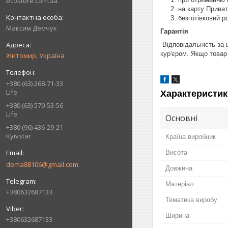
ecostore.com.ua
на карту Прива
безготівковий р
Максим Демчук
Гарантія
Відповідальність за 
кур'єром. Якщо товар
Житомир, Україна
+380 (63) 268-71-33
Life
Характеристик
+380 (63) 579-53-56
Life
Основні
+380 (96) 436-29-21
Kyivstar
Країна виробник
Висота
dema88106@gmail.com
Довжина
Матеріал
+380632687133
Тематика виробу
Ширина
+380632687133