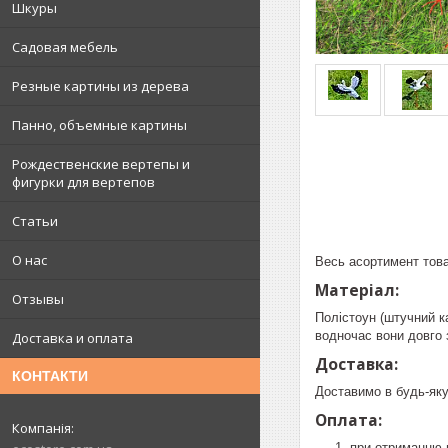
Шкуры
Садовая мебель
Резные картины из дерева
Панно, объемные картины
Рождественские вертепы и
фигурки для вертепов
Статьи
О нас
Весь асортимент това
Матеріал:
Отзывы
Полістоун (штучний к
водночас вони довго 
Доставка и оплата
Доставка:
КОНТАКТИ
Доставимо в будь-яку
Оплата:
при отриманню 