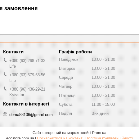
я замовлення
Графік роботи
Понеділок
10:00
21:00
+380 (63) 268-71-33
Life
Вівторок
10:00
21:00
+380 (63) 579-53-56
Середа
10:00
21:00
Life
Четвер
10:00
21:00
+380 (96) 436-29-21
Kyivstar
Пʼятниця
10:00
21:00
Субота
11:00
15:00
Неділя
Вихідний
dema88106@gmail.com
Сайт створений на маркетплейсі
Prom.ua
ecostore.com.ua |
Поскаржитися на контент
|
Політика конфіденційності