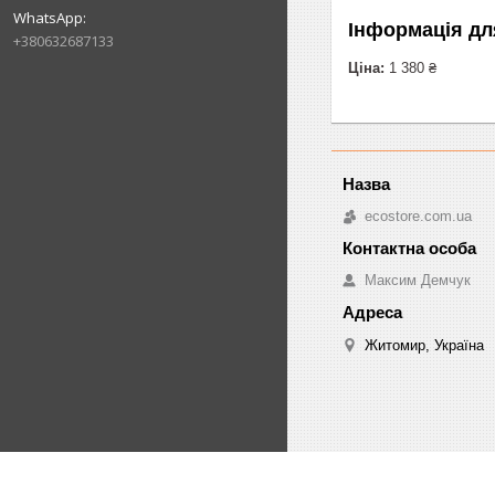
Інформація дл
+380632687133
Ціна:
1 380 ₴
ecostore.com.ua
Максим Демчук
Житомир, Україна