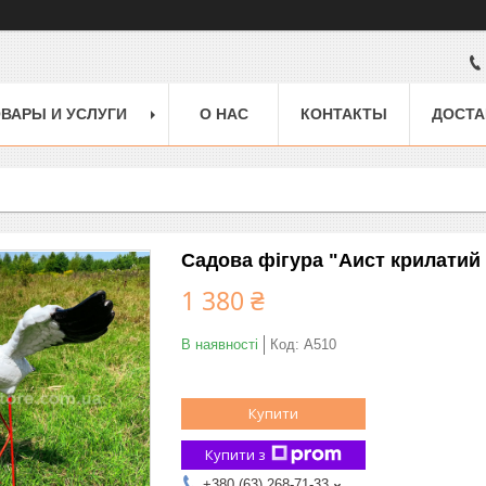
ВАРЫ И УСЛУГИ
О НАС
КОНТАКТЫ
ДОСТА
Садова фігура "Аист крилатий 
1 380 ₴
В наявності
Код:
A510
Купити
Купити з
+380 (63) 268-71-33